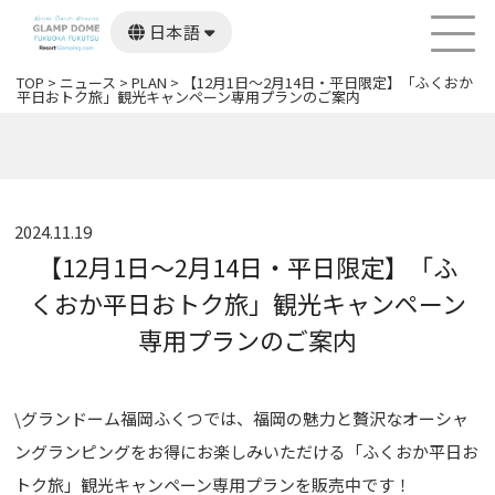
日本語
English
한국어
TOP
>
ニュース
>
PLAN
>
【12月1日～2月14日・平日限定】「ふくおか
繁體中文
平日おトク旅」観光キャンペーン専用プランのご案内
2024.11.19
【12月1日～2月14日・平日限定】「ふ
くおか平日おトク旅」観光キャンペーン
専用プランのご案内
\グランドーム福岡ふくつでは、福岡の魅力と贅沢なオーシャ
ングランピングをお得にお楽しみいただける「ふくおか平日お
トク旅」観光キャンペーン専用プランを販売中です！