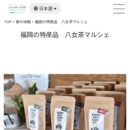
日本語
English
한국어
TOP
>
食の体験
>
福岡の特産品 八女茶マルシェ
繁體中文
福岡の特産品 八女茶マルシェ